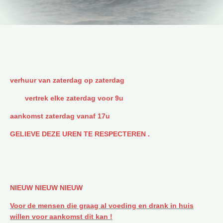
verhuur van zaterdag op zaterdag
vertrek elke zaterdag voor 9u
aankomst zaterdag vanaf 17u
GELIEVE DEZE UREN TE RESPECTEREN .
NIEUW NIEUW NIEUW
Voor de mensen die graag al voeding en drank in huis
willen voor aankomst dit kan !